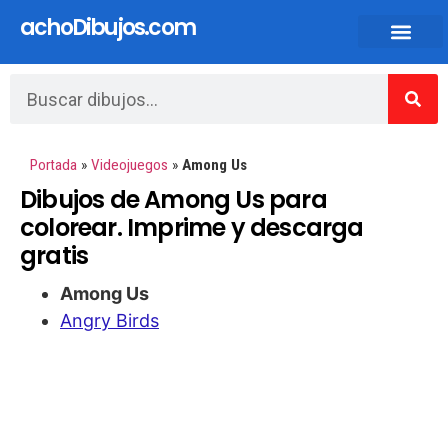
achoDibujos.com
Dibujos animados y Anime
Portada
»
Videojuegos
»
Among Us
Dibujos de Among Us para
colorear. Imprime y descarga
gratis
Among Us
Angry Birds