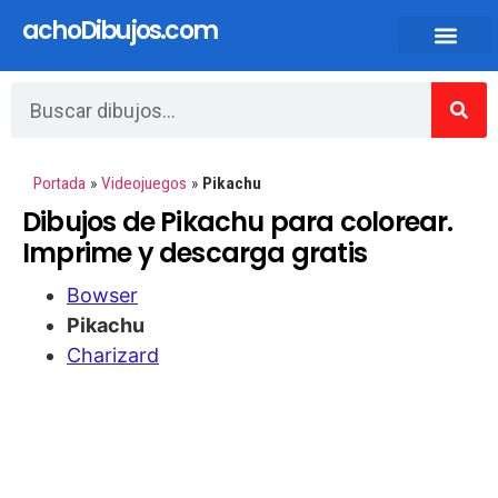
achoDibujos.com
Dibujos animados y Anime
Portada
»
Videojuegos
»
Pikachu
Dibujos de Pikachu para colorear.
Imprime y descarga gratis
Bowser
Pikachu
Charizard