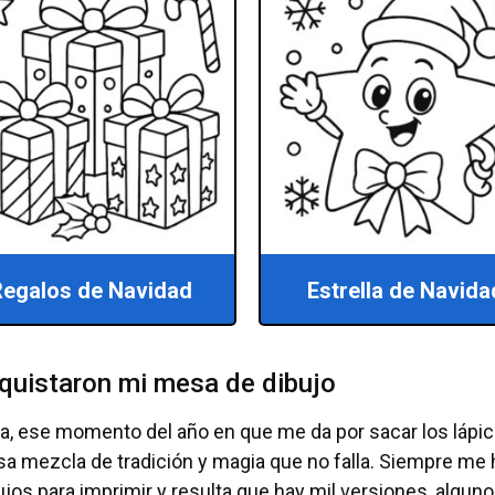
egalos de Navidad
Estrella de Navida
quistaron mi mesa de dibujo
a, ese momento del año en que me da por sacar los lápi
esa mezcla de tradición y magia que no falla. Siempre me 
bujos para imprimir y resulta que hay mil versiones, algu