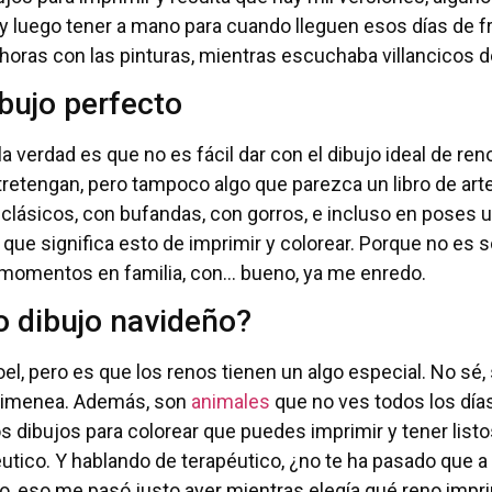
 y luego tener a mano para cuando lleguen esos días de f
oras con las pinturas, mientras escuchaba villancicos d
ibujo perfecto
a verdad es que no es fácil dar con el dibujo ideal de ren
tretengan, pero tampoco algo que parezca un libro de art
 clásicos, con bufandas, con gorros, e incluso en poses
o que significa esto de imprimir y colorear. Porque no es
 momentos en familia, con… bueno, ya me enredo.
o dibujo navideño?
el, pero es que los renos tienen un algo especial. No sé, 
chimenea. Además, son
animales
que no ves todos los días
s dibujos para colorear que puedes imprimir y tener listo
éutico. Y hablando de terapéutico, ¿no te ha pasado que 
, eso me pasó justo ayer mientras elegía qué reno impr